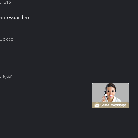
3, S15
voorwaarden:
/piece
en/jaar