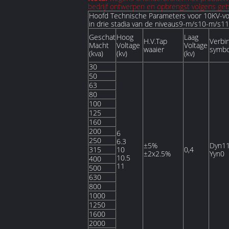
bedrijf ontwerpen en opbrengst volgens gebr
Hoofd Technische Parameters voor 10KV-voll
in drie stadia van de niveaus9-m/s10-m/s1
Geschat
Hoog
Laag
H.V.Tap
Verbi
Macht
Voltage
Voltage
waaier
symbo
(kva)
(kv)
(kv)
30
50
63
80
100
125
160
200
6
250
6.3
±5%
Dyn1
315
10
0,4
±2x2.5%
Yyn0
10.5
400
11
500
630
800
1000
1250
1600
2000