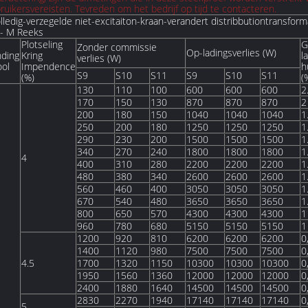
uikersvereisten. Tevreden om het bedrijf op tijd te contacteren.
edig-verzegelde niet-excitaiton-kraan-verandert distribbutiontransform
1- M Reeks
Plotseling
G
Zonder commissie
Op-ladingsverlies (W)
nding
Kring
l
verlies (W)
ol
Impendence
h
S9
S10
S11
S9
S10
S11
(%)
(
130
110
100
600
600
600
2
170
150
130
870
870
870
2
200
180
150
1040
1040
1040
1
250
200
180
1250
1250
1250
1
290
230
200
1500
1500
1500
1
340
270
240
1800
1800
1800
1
4
400
310
280
2200
2200
2200
1
480
380
340
2600
2600
2600
1
560
460
400
3050
3050
3050
1
1
670
540
480
3650
3650
3650
1
800
650
570
4300
4300
4300
1
960
780
680
5150
5150
5150
1
1200
920
810
6200
6200
6200
0
1400
1120
980
7500
7500
7500
0
4.5
1700
1320
1150
10300
10300
10300
0
1950
1560
1360
12000
12000
12000
0
2400
1880
1640
14500
14500
14500
0
2830
2270
1940
17140
17140
17140
0
5