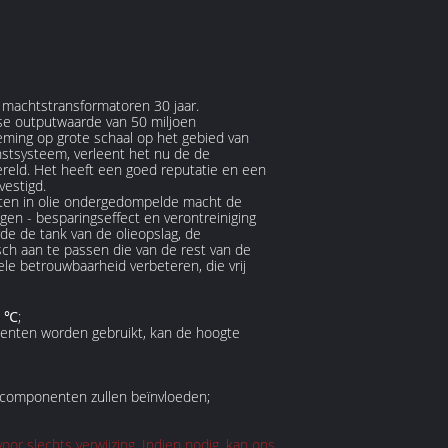
 machtstransformatoren 30 jaar.
kse outputwaarde van 50 miljoen
eming op grote schaal op het gebied van
nstsysteem, verleent het nu de de
eld. Het heeft een goed reputatie en een
vestigd.
loten in olie ondergedompelde macht de
gen - besparingseffect en verontreiniging
de de tank van de olieopslag, de
ch aan te passen die van de rest van de
ele betrouwbaarheid verbeteren, die vrij
5 ℃;
enten worden gebruikt, kan de hoogte
trocomponenten zullen beïnvloeden;
r slechts verwijzing. Indien nodig, kan ons