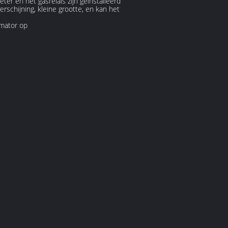
er en het gasrelais zijn geïnstalleerd
rschijning, kleine grootte, en kan het
rmator op