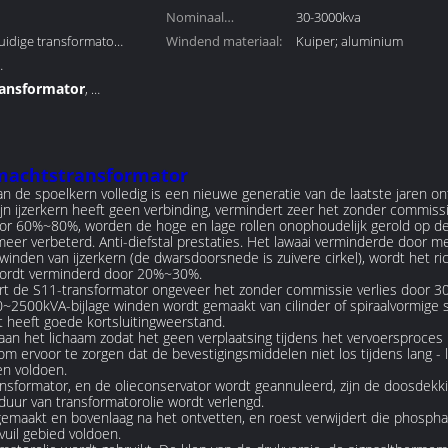
Nominaal
30-3000kva
uidige transformator
vermogen:
Windend materiaal:
Kuiper; aluminium
ransformator
,
n de
machtstransformator
an de spoelkern volledig is een nieuwe generatie van de laatste jaren o
ijn ijzerkern heeft geen verbinding, vermindert zeer het zonder commis
r 60%~80%, worden de hoge en lage rollen onophoudelijk gerold op de k
meer verbeterd. Anti-diefstal prestaties. Het lawaai verminderde door m
den van ijzerkern (de dwarsdoorsnede is zuivere cirkel), wordt het richtl
 wordt verminderd door 20%~30%.
rt de S11-transformator ongeveer het zonder commissie verlies door 3
630~2500kVA-bijlage winden wordt gemaakt van cilinder of spiraalvormig
t heeft goede kortsluitingweerstand.
an het lichaam zodat het geen verplaatsing tijdens het vervoersproces 
om ervoor te zorgen dat de bevestigingsmiddelen niet los tijdens lang - 
en voldoen.
nsformator, en de olieconservator wordt geannuleerd, zijn de doosdekki
duur van transformatorolie wordt verlengd.
gemaakt en bovenlaag na het ontvetten, en roest verwijdert die phospha
uil gebied voldoen.