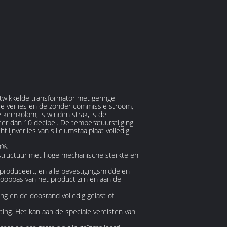
ntwikkelde transformator met geringe
sie verlies en de zonder commissie stroom,
ernkolom, is winden strak, is de
eer dan 10 decibel. De temperatuurstijging
ijnverlies van siliciumstaalplaat volledig
0%.
e structuur met hoge mechanische sterkte en
produceert, en alle bevestigingsmiddelen
looppas van het product zijn en aan de
ng en de doosrand volledig gelast of
ting. Het kan aan de speciale vereisten van