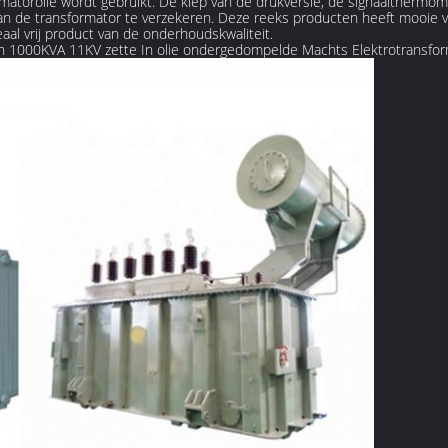
matorolie wordt gebruikt. De klep van de drukversie, de signaalthermomet
van de transformator te verzekeren. Deze reeks producten heeft mooie ve
eaal vrij product van de onderhoudskwaliteit.
an 1000KVA 11KV zette In olie ondergedompelde Machts Elektrotransfo