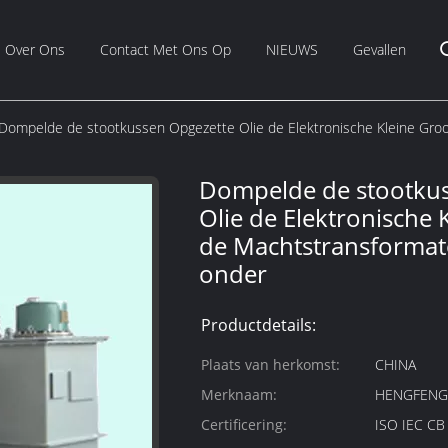
Over Ons
Contact Met Ons Op
NIEUWS
Gevallen
Dompelde de stootkussen Opgezette Olie de Elektronische Kleine Gro
Dompelde de stootku
Olie de Elektronische 
de Machtstransforma
onder
Productdetails:
Plaats van herkomst:
CHINA
Merknaam:
HENGFEN
Certificering:
ISO IEC C