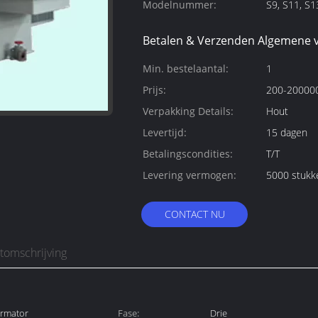
Modelnummer:
S9, S11, S1
Betalen & Verzenden Algemene 
Min. bestelaantal:
1
Prijs:
200-200000
Verpakking Details:
Hout
Levertijd:
15 dagen
Betalingscondities:
T/T
Levering vermogen:
5000 stukk
CONTACT NU
tomschrijving
ormator
Fase:
Drie