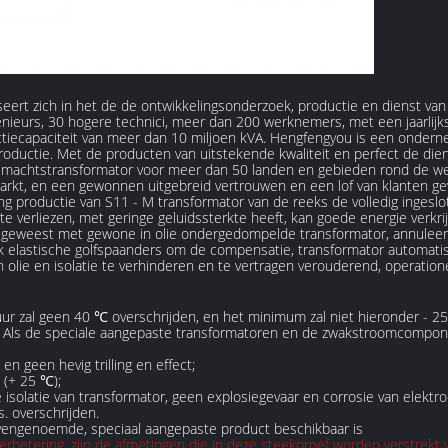
ert zich in het de de ontwikkelingsonderzoek, productie en dienst van
enieurs, 30 hogere technici, meer dan 200 werknemers, met een jaarlij
uctiecapaciteit van meer dan 10 miljoen kVA. Hengfengyou is een ondern
roductie. Met de producten van uitstekende kwaliteit en perfect de die
machtstransformator voor meer dan 50 landen en gebieden rond de wer
arkt, en een gewonnen uitgebreid vertrouwen en een lof van klanten ge
ng productie van S11 - M transformator van de reeks de volledig inges
verliezen, met geringe geluidssterkte heeft, kan goede energie verkrij
ar geweest met gewone in olie ondergedompelde transformator, annuleer
nk elastische golfspaanders om de compensatie, transformator automatis
n olie en isolatie te verhinderen en te vertragen verouderend, operation
 zal geen 40 ℃ overschrijden, en het minimum zal niet hieronder - 2
. Als de speciale aangepaste transformatoren en de zwakstroomcompon
en geen hevig trilling en effect;
 (+ 25 ℃);
e isolatie van transformator, geen explosiegevaar en corrosie van elek
. overschrijden.
ovengenoemde, speciaal aangepaste product beschikbaar is
tering, zijn de afmetingen die in deze steekproef worden verstrekt voo