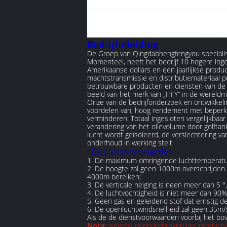
Bedrijfinleiding
De Groep van Qingdaohengfengyou specialise
Momenteel, heeft het bedrijf 10 hogere ing
Amerikaanse dollars en een jaarlijkse prod
machtstransmissie en distributiemateriaal p
betrouwbare producten en diensten van de 
beeld van het merk van „HFY“ in de wereldm
Onze van de bedrijfonderzoek en ontwikkeli
voordelen van, hoog rendement met beperkte 
verminderen. Totaal ingesloten vergelijkba
verandering van het olievolume door golfta
lucht wordt geïsoleerd, de verslechtering va
onderhoud in werking stelt.
· De dienstvoorwaarden
1. De maximum omringende luchttemperatuur
2. De hoogte zal geen 1000m overschrijden
4000m bereiken;
3. De verticale neiging is neen meer dan 5 °, 
4. De luchtvochtigheid is niet meer dan 90%
5. Geen gas en geleidend stof dat ernstig d
6. De openluchtwindsnelheid zal geen 35m/s
Als de de dienstvoorwaarden voorbij het b
Nota:
wegens ononderbroken het productverbe