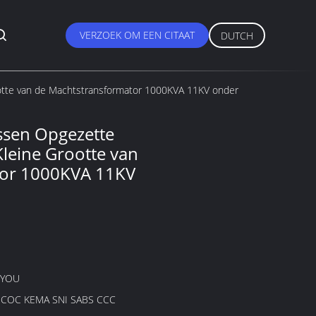
VERZOEK OM EEN CITAAT
DUTCH
otte van de Machtstransformator 1000KVA 11KV onder
ssen Opgezette
Kleine Grootte van
tor 1000KVA 11KV
GYOU
B COC KEMA SNI SABS CCC