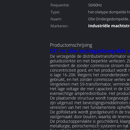
frequentie:
50/60Hz
Type:
het olietype dompelde h
Naam:
onder
Olie Ondergedompelde
Industriële machtst
Markeren:
Distributietransformator
De transformator va
machtsdistributie
Productomschrijving
S11-m olie ondergedompelde 
De verzegelde de distributietransformator v
geluidssterkte en met beperkte verliezen. Z
vermindert de zonder commissie stroom doo
concentriciteit goed, en het product wordt 
is lage 16-20K. Wegens het ononderbroken win
gebruikt, en het zonder commissie verlies
Vergeleken met S9-transformator, verminde
Het lage voltage die met capaciteit in de 
evenwichtige ampèredistributie. Het produc
De plaatsende structuur wordt toegevoegd a
zijn uitgerust met bevestigingsmiddelnoten 
vereisten van het niet fundamentele opheff
De golfolietank wordt goedgekeurd in de tra
vastgemaakt door bouten, waarbij de levens
De productoppervlakte is geschilderd, klaar
metallurgie, petrochemisch systeem en nat v