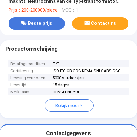
machts elektrochina van de Typetransformator
Gegoten rol de transformatorfabrikanten
Prijs：200-200000/piece
MOQ：1
Beste prijs
Contact nu
Productomschrijving
Betalingscondities
T/T
Certificering
ISO IEC CB COC KEMA SNI SABS CCC
Levering vermogen
5000 stukken/jaar
Levertijd
15 dagen
Merknaam
HENGFENGYOU
Bekijk meer
Contactgegevens