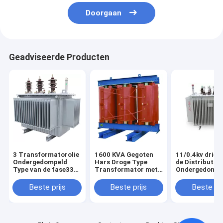
Doorgaan
Geadviseerde Producten
3 Transformatorolie
1600 KVA Gegoten
11/0.4kv drief
Ondergedompeld
Hars Droge Type
de Distributieo
Type van de fase33kv
Transformator met
Ondergedompe
Elektromacht met
Uitstekende Energie -
Transformato
Volledige Verzegelde
besparingseffect
de Kopermach
Beste prijs
Beste prijs
Beste pri
Structuur