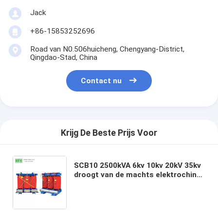
Jack
+86-15853252696
Road van N0.506huicheng, Chengyang-District,
Qingdao-Stad, China
Contact nu
Krijg De Beste Prijs Voor
SCB10 2500kVA 6kv 10kv 20kV 35kv
droogt van de machts elektrochina
van de Typetransformator Gegoten
rol de transformatorfabrikanten