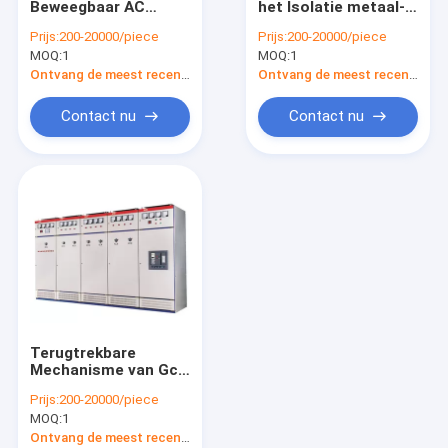
Beweegbaar AC
het Isolatie metaal-
metaal ingesloten mechanisme
Metaal Ingesloten
Beklede Mechanisme
Prijs:
200-20000/piece
Prijs:
200-20000/piece
Mechanisme
MOQ:
elektrodistributiedoos
1
MOQ:
1
Ontvang de meest recente Prijs
Ontvang de meest recente Prijs
Elektrohulpkantoordoos
Contact nu
Contact nu
Vacuümvermogenschakelaar
Terugtrekbare
Mechanisme van Gck
het Modelmetal-clad
Prijs:
200-20000/piece
low voltage
MOQ:
1
Ontvang de meest recente Prijs