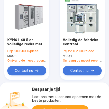
KYN61-40.5 de
Volledig de fabrieks
volledige reeks met
centraal
hoog voltage van het
mechanisme met
Prijs:
200-20000/piece
Prijs:
200-20000/piece
schakelaarkabinet
hoog voltage met
MOQ:
1
MOQ:
1
van het
hoog voltage van het
elektrokabinet van
mechanismekyn28a-
Ontvang de meest recente Prijs
Ontvang de meest recente Prijs
het het
12 10kv mechanisme
metaalmateriaal van
Contact nu
Contact nu
het controlekabinet
Bespaar je tijd
Laat ons met u contact opnemen met de
beste producten.