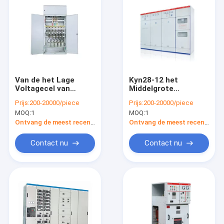
Van de het Lage
Kyn28-12 het
Voltagecel van
Middelgrote
gelijkstroom het
Mechanisme van
Prijs:
200-20000/piece
Prijs:
200-20000/piece
Mechanisme van het
Voltage metaal-
MOQ:
1
MOQ:
1
de
Beklede Blokset voor
Elektromachtsmateriaal
het Secundaire
Ontvang de meest recente Prijs
Ontvang de meest recente Prijs
Hulpkantoor van
Conpuct
Contact nu
Contact nu
Thuis
Producten
Over ons