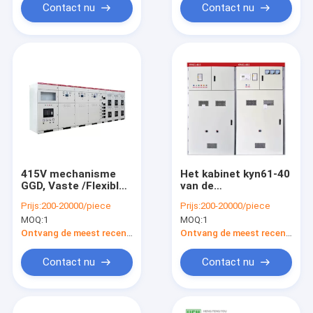
Industrieel uit
Contact nu
Contact nu
415V mechanisme
Het kabinet kyn61-40
GGD, Vaste /Flexible-
van de
Installatie Met lage
hoogspanningsschakelaar
Prijs:
200-20000/piece
Prijs:
200-20000/piece
spanning
5 gepantserd
MOQ:
1
MOQ:
1
verwijderbaar midden
de schakelaarkabinet
Ontvang de meest recente Prijs
Ontvang de meest recente Prijs
KYN28A-12 van de
kabinets10kv
Contact nu
Contact nu
hoogspanning