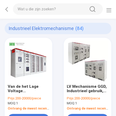
Industrieel Elektromechanisme
(84)
Van de het Lage
LV Mechanisme GGD,
Voltage
Industrieel gebruik,
Elektrodistributie van
met Universeel
Prijs:
200-20000/piece
Prijs:
200-20000/piece
MNS van de de
Kamerlichaam
MOQ:
1
MOQ:
1
Dooslade het
Mechanisme
Ontvang de meest recente Prijs
Ontvang de meest recente Prijs
Commerciële