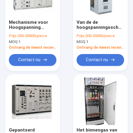
Contacteer ons
Mechanisme voor
Van de de
Hoogspanning
hoogspanningsschakelaa
elektromachtstransformator
(KYN28-12)
van HFY het
Prijs:
200-20000/piece
Prijs:
200-20000/piece
elektrische 10KV
MOQ:
1
MOQ:
1
metaal van de het
Droge Typetransformator
kabinetsxgn15-12
Ontvang de meest recente Prijs
Ontvang de meest recente Prijs
eenheid sloot de
schakelaarkabinet in
Olie Ondergedompelde Transformator
Contact nu
Contact nu
van het ringsnetwerk
industrieel elektromechanisme
Hoogspanningsschakelaars
middelgroot voltagemechanisme
Laagspanningsschakelinrichtingen
het mechanisme van de machtsdistributie
Gepantserd
Het binnengas van