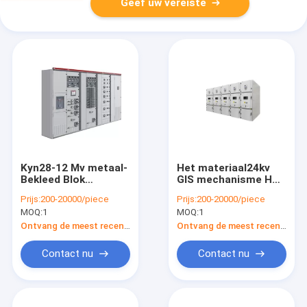
Geef uw vereiste
Kyn28-12 Mv metaal-
Het materiaal24kv
Bekleed Blok
GIS mechanisme HP-
Vastgesteld
SRM-24 van de
Prijs:
200-20000/piece
Prijs:
200-20000/piece
Mechanisme
machtsdistributie
MOQ:
1
MOQ:
1
Ontvang de meest recente Prijs
Ontvang de meest recente Prijs
Contact nu
Contact nu