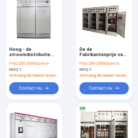
Hoog - de
De de
stroomdistributie
Fabrikantenprijs van
van het kwaliteitsggd
China van 660v/220v
Prijs:
200-20000/piece
Prijs:
200-20000/piece
LV Metaal ingesloten
typt trekken-uit het
MOQ:
1
MOQ:
1
Mechanisme 400V
Lage
Voltagemechanisme
Ontvang de meest recente Prijs
Ontvang de meest recente Prijs
van het
Schakelaarkabinet
Contact nu
Contact nu
Thuis
Producten
Over ons