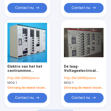
Contact nu
Contact nu
Elektro van het het
De laag-
centrummns
Voltageelectrical
mechanisme van de
Comités van de de
Prijs:
200-20000/piece
Prijs:
200-20000/piece
motorcontrole wijd
groottedistributie
MOQ:
1
MOQ:
1
gebruikte het
van de
paneelfabrikanten
paneelraad/Mechanisme/d
Ontvang de meest recente Prijs
Ontvang de meest recente Prijs
Contact nu
Contact nu