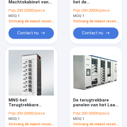
Machtskabinet van
het de
metaal ingesloten mechanisme
het metaal het
Distributiesysteem
Prijs:
200-20000/piece
Prijs:
200-20000/piece
Beklede Ingesloten
GGD van de laag
MOQ:
elektrodistributiedoos
1
MOQ:
1
Lage Voltage van het
Voltagemacht
het Mechanisme
Ontvang de meest recente Prijs
Ontvang de meest recente Prijs
Elektromateriaal
Elektrohulpkantoordoos
Kabinet van het de
Contact nu
Contact nu
Distributiemechanisme
Vacuümvermogenschakelaar
MNS-het
De terugtrekbare
Terugtrekbare
panelen van het Laag
Mechanisme van het
Voltagemechanisme
Prijs:
200-20000/piece
Prijs:
200-20000/piece
Reeks Lage Voltage
met lademodule
MOQ:
1
MOQ:
1
Ontvang de meest recente Prijs
Ontvang de meest recente Prijs