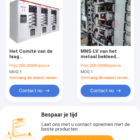
Het Comité van de
MNS-LV van het
laag
metaal bekleed
Voltagedistributie
Mechanisme Comité
Prijs:
200-20000/piece
Prijs:
200-20000/piece
Mechanismeiec60439
voor het
MOQ:
1
MOQ:
1
Norm Met lage
Elektroschakelbord
spanning
van Machtscontrol
Ontvang de meest recente Prijs
Ontvang de meest recente Prijs
center
Contact nu
Contact nu
Bespaar je tijd
Laat ons met u contact opnemen met de
beste producten.