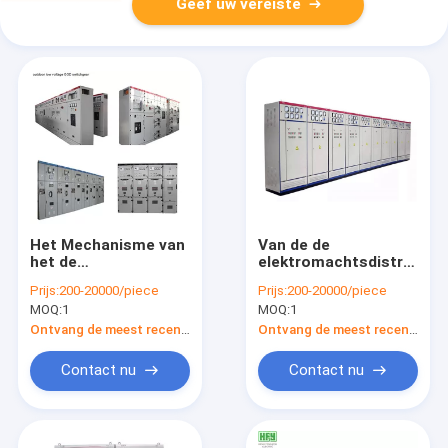
Geef uw vereiste
Het Mechanisme van
Van de de
het de
elektromachtsdistributie
Distributiesysteem
van MNS van het het
Prijs:
200-20000/piece
Prijs:
200-20000/piece
GGD van de laag
kabinets lage voltage
MOQ:
1
MOQ:
1
Voltagemacht
het type van het
mechanisme movale
Ontvang de meest recente Prijs
Ontvang de meest recente Prijs
lade mechanisme
met paneel
Contact nu
Contact nu