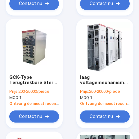
Contact nu
Contact nu
GCK-Type
laag
Terugtrekbare Sterke
voltagemechanisme
de Veelzijdigheids
GGD, Klantgericht,
Prijs:
200-20000/piece
Prijs:
200-20000/piece
Hoge Prestaties van
voor het Industriële
MOQ:
1
MOQ:
1
het Laag
Systeem van de
Voltagemechanisme
Machtsdistributie
Ontvang de meest recente Prijs
Ontvang de meest recente Prijs
Contact nu
Contact nu