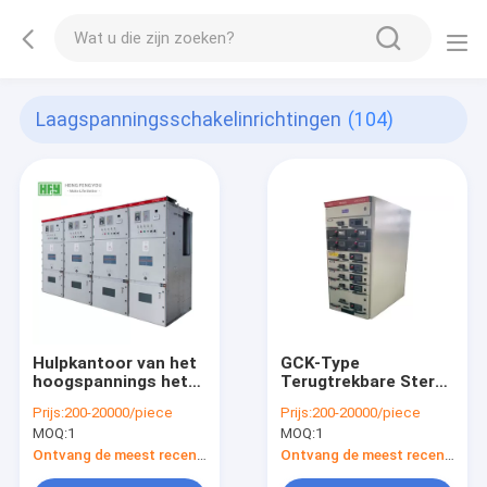
Laagspanningsschakelinrichtingen
(104)
Hulpkantoor van het
GCK-Type
hoogspannings het
Terugtrekbare Sterke
elektrogas
de Veelzijdigheids
Prijs:
200-20000/piece
Prijs:
200-20000/piece
geïsoleerde kyn28-12
Hoge Prestaties van
MOQ:
1
MOQ:
1
mechanisme
het Laag
Voltagemechanisme
Ontvang de meest recente Prijs
Ontvang de meest recente Prijs