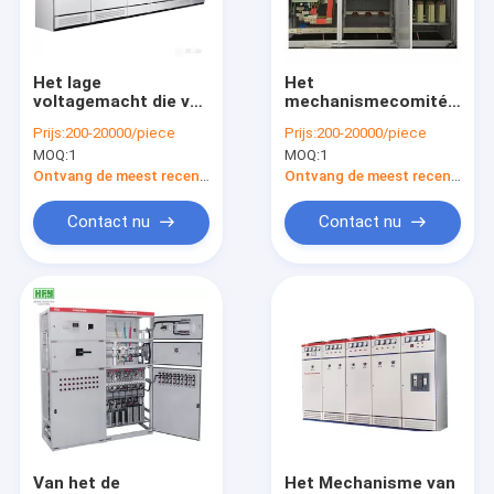
Contacteer ons
Het lage
Het
voltagemacht die van
mechanismecomité
elektromachtstransformator
GGD AC metaal
van het prijs380v
Prijs:
200-20000/piece
Prijs:
200-20000/piece
ingesloten metaal
0.4kv GGD Lage
MOQ:
1
MOQ:
1
bekleed mechanisme
voltage het
Droge Typetransformator
verdelen
Kabinetsfabrikanten
Ontvang de meest recente Prijs
Ontvang de meest recente Prijs
China van het
Raadsmechanisme
Olie Ondergedompelde Transformator
Contact nu
Contact nu
industrieel elektromechanisme
Hoogspanningsschakelaars
middelgroot voltagemechanisme
Laagspanningsschakelinrichtingen
het mechanisme van de machtsdistributie
Van het de
Het Mechanisme van