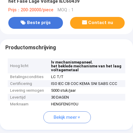
het Fase Lage Voltage IEC60439
Prijs：200-20000/piece
MOQ：1
Beste prijs
Contact nu
Productomschrijving
,
lv mechanismepaneel
Hoog licht
het beklede mechanisme van het laag
voltagemetaal
Betalingscondities
LC T/T
Certificering
ISO IEC CB COC KEMA SNI SABS CCC
Levering vermogen
5000 stuk/jaar
Levertijd
30 DAGEN
Merknaam
HENGFENGYOU
Bekijk meer