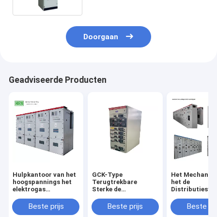
Doorgaan
Geadviseerde Producten
Hulpkantoor van het
GCK-Type
Het Mechanis
hoogspannings het
Terugtrekbare
het de
elektrogas
Sterke de
Distributiesy
geïsoleerde kyn28-12
Veelzijdigheids Hoge
GGD van de la
mechanisme
Prestaties van het
Voltagemacht
Beste prijs
Beste prijs
Beste pri
Laag