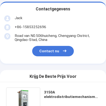
Contactgegevens
Jack
+86-15853252696
Road van N0.506huicheng, Chengyang-District,
Qingdao-Stad, China
Contact nu
Krijg De Beste Prijs Voor
3150A
elektrodistributiemechanisme
3 de Norm van het Fase Lage
Voltage IEC60439