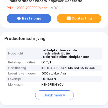
Transformator voor Windpower Generatie
Prijs：2000-200000/piece
MOQ：1
Beste prijs
Contact nu
Productomschrijving
het hulpkantoor van de
Hoog licht
machtsdistributie
,
elektrodistributiehulpkantoor
Betalingscondities
LC T/T
Certificering
ISO IEC CB COC KEMA SNI SABS CCC
Levering vermogen
5000 stukken/jaar
Levertijd
30 DAGEN
Merknaam
HENGFENGYOU
Bekijk meer