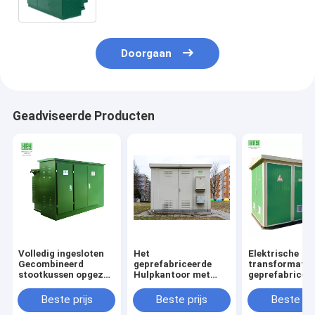
Doorgaan
Geadviseerde Producten
Volledig ingesloten
Het
Elektrische
Gecombineerd
geprefabriceerde
transformato
stootkussen opgezet
Hulpkantoor met
geprefabricee
transformator
12kV-het
gecombineerde
geprefabriceerd
Mechanisme en de
type van
Beste prijs
Beste prijs
Beste pri
hulpkantoor met
Transformator van
hulpkantoord