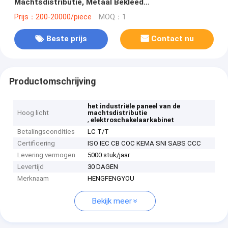
Machtsdistributie, Metaal Bekleed
Vacuümmechanisme
Prijs：200-20000/piece
MOQ：1
Beste prijs
Contact nu
Productomschrijving
het industriële paneel van de
Hoog licht
machtsdistributie
,
elektroschakelaarkabinet
Betalingscondities
LC T/T
Certificering
ISO IEC CB COC KEMA SNI SABS CCC
Levering vermogen
5000 stuk/jaar
Levertijd
30 DAGEN
Merknaam
HENGFENGYOU
Bekijk meer