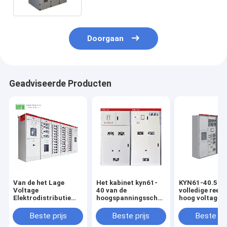
Doorgaan
Geadviseerde Producten
Van de het Lage
Het kabinet kyn61-
KYN61-40.5 de
Voltage
40 van de
volledige reek
Elektrodistributie
hoogspanningsschakelaar.
hoog voltage v
van MNS van de de
5 gepantserd
schakelaarkab
Dooslade het
verwijderbaar
van het
Beste prijs
Beste prijs
Beste pri
Mechanisme
midden de
elektrokabinet