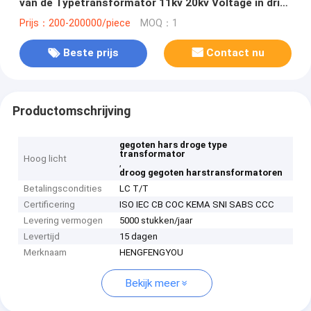
van de Typetransformator 11kv 20kv Voltage in drie
stadia 2500kVA
Prijs：200-200000/piece
MOQ：1
Beste prijs
Contact nu
Productomschrijving
gegoten hars droge type
transformator
Hoog licht
,
droog gegoten harstransformatoren
Betalingscondities
LC T/T
Certificering
ISO IEC CB COC KEMA SNI SABS CCC
Levering vermogen
5000 stukken/jaar
Levertijd
15 dagen
Merknaam
HENGFENGYOU
Bekijk meer