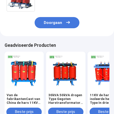
Voltage in drie stadia 2500kVA
Doorgaan
Geadviseerde Producten
Van de
30kVA 50kVA drogen
11KV de hars
fabrikantenCast van
Type Gegoten
isoleerde het 
China de hars 11KV
Harstransformator
Type In drie st
500kva 800kva
voor
ISO9001 van
droogt de
Binneninstallatie
Transformato
Beste prijs
Beste prijs
Beste pri