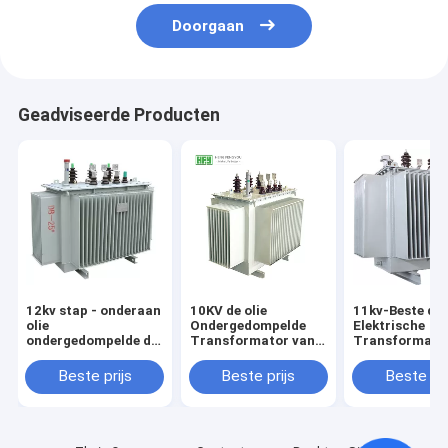
Doorgaan
Geadviseerde Producten
12kv stap - onderaan
10KV de olie
11kv-Beste de 
olie
Ondergedompelde
Elektrische
ondergedompelde de
Transformator van
Transformato
distributietransformatoren
de Distributiemacht
met beperkte
van de
met Volledige
verliezen van 
Beste prijs
Beste prijs
Beste pri
transformatorolie
Verzegelde
Distributietr
gekoelde macht
Structuur beste prijs