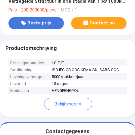
Verzegelde Structuur In drie stadia van 11kv 1000kva
Olie
Prijs：200-200000/piece
MOQ：1
Beste prijs
Contact nu
Productomschrijving
Betalingscondities
LC T/T
Certificering
ISO IEC CB COC KEMA SNI SABS CCC
Levering vermogen
5000 stukken/jaar
Levertijd
15 dagen
Merknaam
HENGFENGYOU
Bekijk meer
Contactgegevens