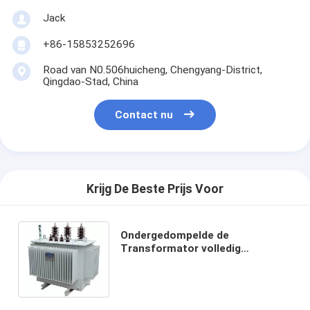
Jack
+86-15853252696
Road van N0.506huicheng, Chengyang-District,
Qingdao-Stad, China
Contact nu
Krijg De Beste Prijs Voor
Ondergedompelde de
Transformator volledig
Verzegelde Structuur In drie
stadia van 11kv 1000kva Olie