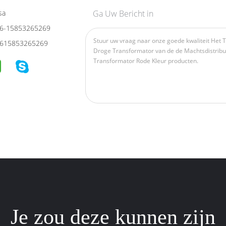
sa
Ga Uw Bericht in
6-15853265269
615853265269
Je zou deze kunnen zijn