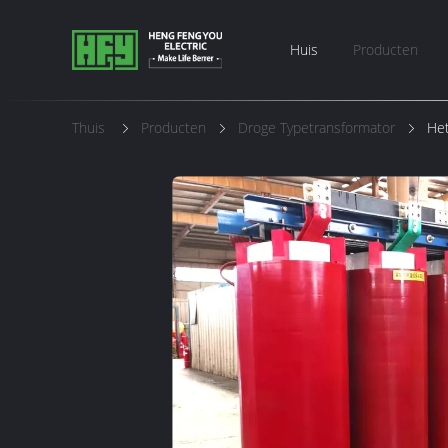
Huis
Producten
Thuis
Producten
Droge Typetransformator
Het