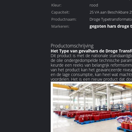
Kleur:
rood
Capaciteit:
25 VA aan Beschikbare 2
Productnaam:
/daily, 0.1KVA-2500KV
Droge Typetransformato
gegoten hars droge 
Markeren:
transformator
,
Productomschrijving
De transformator va
Het Type van gevalhars de Droge Trans
machtsdistributie
Dit product is met de nationale standaar
de olie ondergedompelde technische paramet
keurde een reeks van belangrijk reformsinma
van het product kan het geavanceerde nive
en de lage consumptie, kan heel wat machts
voordelen. Het is een nieuw product dat do