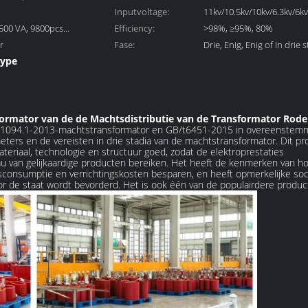
Inputvoltage:
GB/T6451-2008; EQV, CNS,
11kv/10.5kv/10kv/6.3kv/6k
500 VA, 9800pcs
Efficiency:
2008
spanning onder 1000VAC 
>98%, ≥95%, 80%
r
Fase:
die
Drie, Enig, Enig of In drie 
type
n de
formator van de de Machtsdistributie van de Transformator Rode
dgb1094.1-2013-machtstransformator en GB/t6451-2015 in overeenstem
ers en de vereisten in drie stadia van de machtstransformator. Dit pr
teriaal, technologie en structuur goed, zodat de elektroprestaties
au van gelijkaardige producten bereiken. Het heeft de kenmerken van 
consumptie en verrichtingskosten besparen, en heeft opmerkelijke soc
or de staat wordt bevorderd. Het is ook één van de populairdere produc