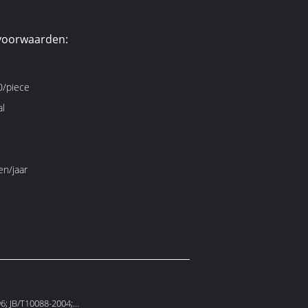
voorwaarden:
/piece
al
en/jaar
6; JB/T10088-2004;