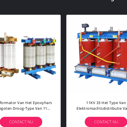
0kVA 50kVA Drogen Type
Hars Droge Type Van 1600kV
ten Harstransformator Voor
0.4kv Gegoten Transforma
Binneninstallatie
CONTACT NU
CONTACT NU