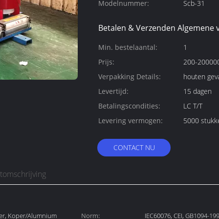
Modelnummer:
Scb-31
Betalen & Verzenden Algemene 
Min. bestelaantal:
1
Prijs:
200-200000
Verpakking Details:
houten gev
Levertijd:
15 dagen
Betalingscondities:
LC T/T
Levering vermogen:
5000 stukk
CONTACT NU
tomschrijving
er, Koper/Alumnium
Norm:
IEC60076, CEI, GB1094-199