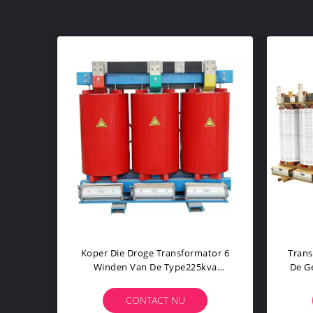
Epoxyhars Gegoten Droog-Type
3
Transforme Van 11kv 1250kVA
Gego
CONTACT NU