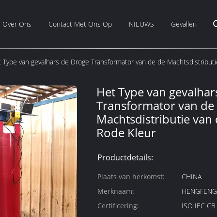
Over Ons
Contact Met Ons Op
NIEUWS
Gevallen
 Type van gevalhars de Droge Transformator van de de Machtsdistribut
Het Type van gevalhar
Transformator van de
Machtsdistributie van
Rode Kleur
Productdetails:
Plaats van herkomst:
CHINA
Merknaam:
HENGFEN
Certificering:
ISO IEC C