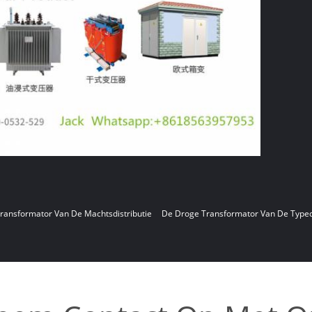
ransformator Van De Machtsdistributie
De Droge Transformator Van De Typedi