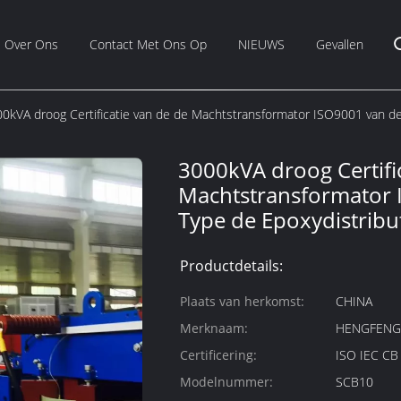
Over Ons
Contact Met Ons Op
NIEUWS
Gevallen
0kVA droog Certificatie van de de Machtstransformator ISO9001 van de
3000kVA droog Certifi
Machtstransformator 
Type de Epoxydistribu
Productdetails:
Plaats van herkomst:
CHINA
Merknaam:
HENGFEN
Certificering:
ISO IEC C
Modelnummer:
SCB10