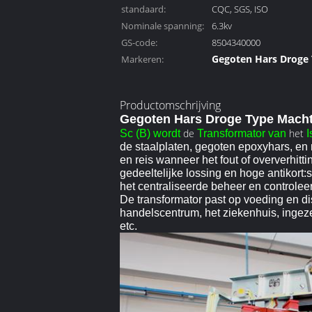
standaard:
CQC, SGS, ISO
Nominale spanning:
6.3kv
GS-code:
8504340000
Gegoten Hars Droge
Markeren:
Transformator
,
Productomschrijving
De Transformator va
Gegoten Hars Droge Type Macht
machtsdistributie
de
het
Sc (B) wordt
Transformator van
I
de staalplaten, gegoten epoxyhars, en 
en reis wanneer het fout of oververhitti
gedeeltelijke lossing en hoge antikort
het centraliseerde beheer en control
De transformator past op voeding en dis
handelscentrum, het ziekenhuis, ingeze
etc.