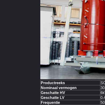
Productreeks
SC
Nominaal vermogen
30
Geschatte HV
6k
Geschatte LV
0.
Frequentie
50