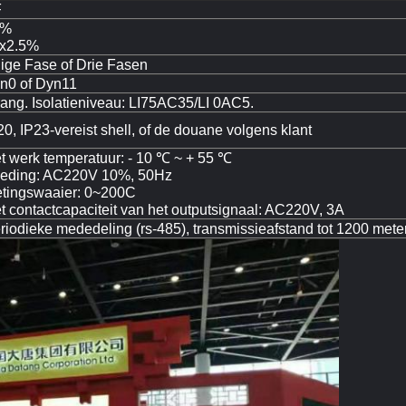
F
5%
x2.5%
ige Fase of Drie Fasen
n0 of Dyn11
rang. Isolatieniveau: LI75AC35/LI 0AC5.
20, IP23-vereist shell, of de douane volgens klant
t werk temperatuur: - 10 ℃ ~ + 55 ℃
eding: AC220V 10%, 50Hz
tingswaaier: 0~200C
t contactcapaciteit van het outputsignaal: AC220V, 3A
riodieke mededeling (rs-485), transmissieafstand tot 1200 mete