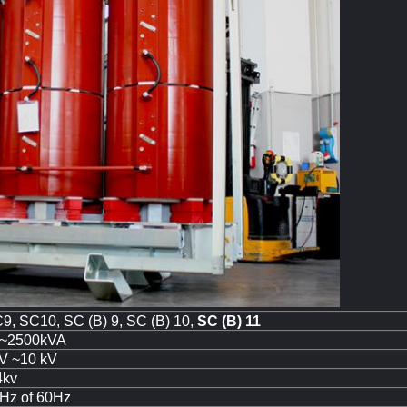
9, SC10, SC (B) 9, SC (B) 10,
SC (B) 11
~2500kVA
V ~10 kV
4kv
Hz of 60Hz