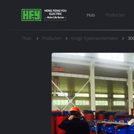
Huis
Producten
Thuis
Producten
Droge Typetransformator
300