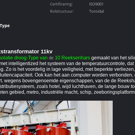
Certificering:
ISO9001
Rolstructuur:
Toroidal
 Type
n de
stransformator 11kv
de
solatie droog-Type van
10 Reeksenhars
gemaakt van het sili
met intelligentized het systeem van de temperatuurcontrole, dat
ng. Zo is het voordelig in lage veiligheid, met beperkte verliezen
:sluitencapaciteit. Ook kan het aan computer worden verbonden
eert. wegens bovengenoemde eigenschappen, van de de Reekshar
tributiesysteem, zoals hotel, wijd luchthaven, de lange bouw to
ten gebied, metro, industriële macht, schip, zeeboringsplatform