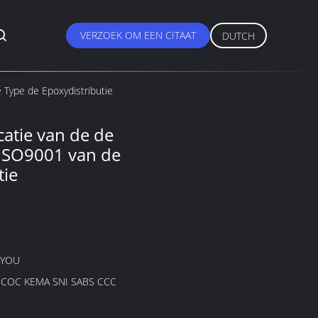
VERZOEK OM EEN CITAAT
DUTCH
 Type de Epoxydistributie
catie van de de
ISO9001 van de
tie
GYOU
B COC KEMA SNI SABS CCC