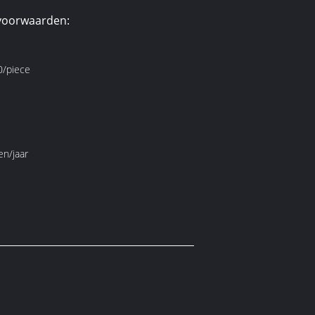
voorwaarden:
/piece
en/jaar