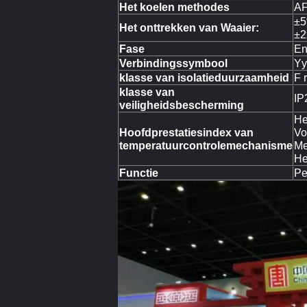
Het koelen methodes
A
±
Het onttrekken van Waaier:
±2
Fase
En
Verbindingssymbool
Yy
klasse van isolatieduurzaamheid
F 
klasse van
IP
veiligheidsbescherming
He
Hoofdprestatiesindex van
Vo
temperatuurcontrolemechanisme
Me
He
Functie
Pe