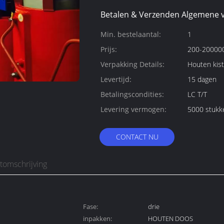
Betalen & Verzenden Algemene 
Min. bestelaantal:
1
Prijs:
200-200000
Verpakking Details:
Houten kist
Levertijd:
15 dagen
Betalingscondities:
LC T/T
Levering vermogen:
5000 stukk
CONTACT NU
tomschrijving
Fase:
drie
inpakken:
HOUTEN DOOS