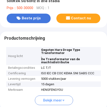
500KVA 50/60Hz In drie stadia
Prijs：500-30000
MOQ：1
Beste prijs
Contact nu
Productomschrijving
Gegoten Hars Droge Type
Transformator
Hoog licht
,
De Transformator van de
machtsdistributie
Betalingscondities
LC T/T
Certificering
ISO IEC CB COC KEMA SNI SABS CCC
Levering vermogen
5000 stukken/jaar
Levertijd
15 dagen
Merknaam
HENGFENGYOU
Bekijk meer