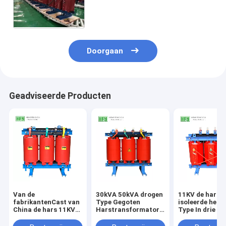
50/60Hz In drie stadia
Doorgaan
Geadviseerde Producten
Van de
30kVA 50kVA drogen
11KV de hars
fabrikantenCast van
Type Gegoten
isoleerde het 
China de hars 11KV
Harstransformator
Type In drie st
500kva 800kva
voor
ISO9001 van
droogt de
Binneninstallatie
Transformato