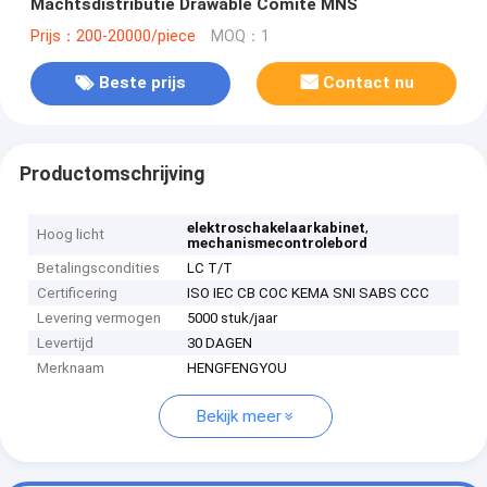
Machtsdistributie Drawable Comité MNS
Prijs：200-20000/piece
MOQ：1
Beste prijs
Contact nu
Productomschrijving
,
elektroschakelaarkabinet
Hoog licht
mechanismecontrolebord
Betalingscondities
LC T/T
Certificering
ISO IEC CB COC KEMA SNI SABS CCC
Levering vermogen
5000 stuk/jaar
Levertijd
30 DAGEN
Merknaam
HENGFENGYOU
Bekijk meer