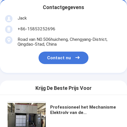
Contactgegevens
Jack
+86-15853252696
Road van N0.506huicheng, Chengyang-District,
Qingdao-Stad, China
Contact nu
Krijg De Beste Prijs Voor
Professioneel het Mechanisme
Elektrolv van de
Machtsdistributie Drawable
Comité MNS