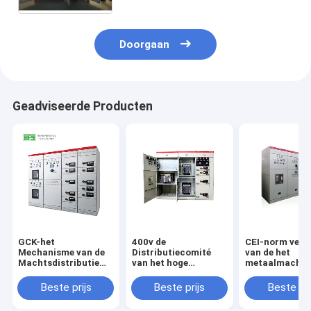
Doorgaan
Geadviseerde Producten
GCK-het
400v de
CEI-norm verk
Mechanisme van de
Distributiecomité
van de het
Machtsdistributie
van het hoge
metaalmacht 
voor het Systeem
Resolutie Lage
het
van de Laag
Voltage het Kabinet
mechanismeka
Beste prijs
Beste prijs
Beste pri
Voltagedistributie
van het Elektrische
12KV 50HZ vas
centralehulpkantoor
lichaam geïsol