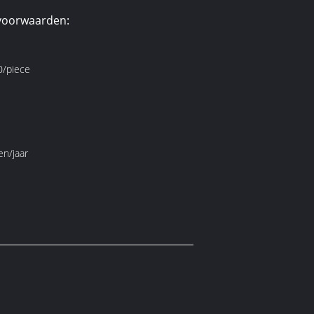
voorwaarden:
/piece
en/jaar