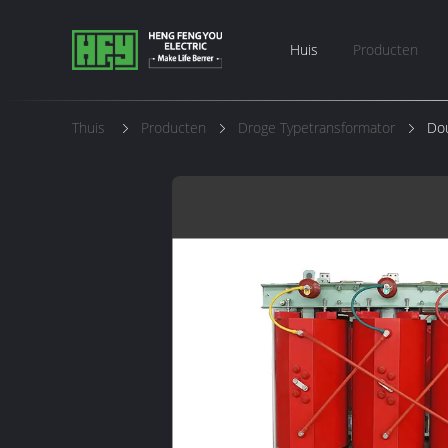
Huis
Producten
Thuis
Producten
Droge Typetransformator
Dou