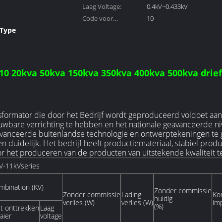
Laag Voltage:
0.4kV~0.433kV
Code voor
10
 Type
prestatieniveau:
n de
0 20kva 50kva 150kva 350kva 400kva 500kva drief
sformator die door het Bedrijf wordt geproduceerd voldoet aa
wbare verrichting te hebben en het nationale geavanceerde ni
vanceerde buitenlandse technologie en ontwerptekeningen te 
n duidelijk. Het bedrijf heeft productiemateriaal, stabiel pro
r het produceren van de producten van uitstekende kwaliteit te
V-11kVseries
mbination (KV)
Zonder commissie
Zonder commissie
Lading
Kor
huidig
verlies (W)
verlies (W)
im
(%)
t onttrekken
Laag
aier
voltage