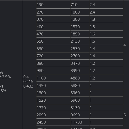
190
710
2.4
270
1000
2.4
370
1380
1.8
400
1570
1.8
470
1850
1.6
550
2130
1.6
4
630
2530
1.4
720
2760
1.4
880
3470
1.2
980
3990
1.2
5%
*2.5%
0,4
1160
4880
1.2
0,415
1350
5880
1
-1
0,433
.5%
1300
5960
1
1520
6960
1
1770
8130
1
2090
9690
1
6
2450
11730
1