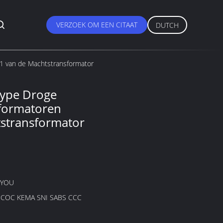
VERZOEK OM EEN CITAAT
DUTCH
 van de Machtstransformator
ype Droge
formatoren
stransformator
GYOU
B COC KEMA SNI SABS CCC