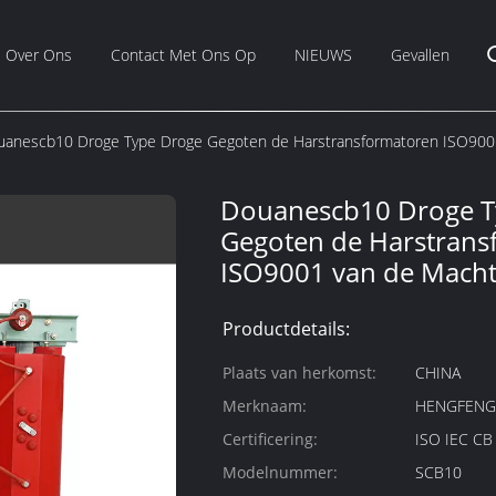
Over Ons
Contact Met Ons Op
NIEUWS
Gevallen
anescb10 Droge Type Droge Gegoten de Harstransformatoren ISO9001
Douanescb10 Droge T
Gegoten de Harstrans
ISO9001 van de Macht
Productdetails:
Plaats van herkomst:
CHINA
Merknaam:
HENGFEN
Certificering:
ISO IEC C
Modelnummer:
SCB10