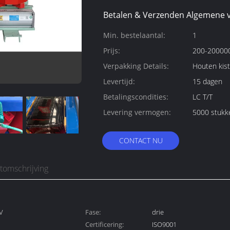
Betalen & Verzenden Algemene 
Min. bestelaantal:
1
Prijs:
200-200000
Verpakking Details:
Houten kist
Levertijd:
15 dagen
Betalingscondities:
LC T/T
Levering vermogen:
5000 stukk
CONTACT NU
tomschrijving
V
Fase:
drie
Certificering:
ISO9001