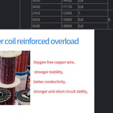
3050
14450
0,8
3600
17170
0,8
2450
12900
1
3050
15890
0,8
8
3600
18890
0,8