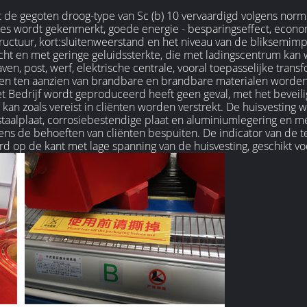
 de gegoten droog-type van Sc (b) 10 vervaardigd volgens norm
lies wordt gekenmerkt, goede energie - besparingseffect, econ
ructuur, kort:sluitenweerstand en het niveau van de bliksemim
dicht en met geringe geluidssterkte, die met ladingscentrum ka
ven, post, werf, elektrische centrale, vooral toepasselijke trans
sen ten aanzien van brandbare en brandbare materialen worden
 Bedrijf wordt geproduceerd heeft geen geval, met het beveilig
 kan zoals vereist in cliënten worden verstrekt. De huisvesting
taalplaat, corrosiebestendige plaat en aluminiumlegering en m
gens de behoeften van cliënten bespuiten. De indicator van de 
eerd op de kant met lage spanning van de huisvesting, geschikt v