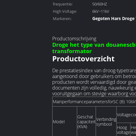
frequentie:
50/60HZ
High Voltage:
6kV~11kV
Gegoten Hars Droge
Markeren:
Transformator
,
Productomschrijving
De Transformator va
Droge het type van douanescb1
machtsdistributie
transformator
Productoverzicht
De prestatiesindex van droog-typetran
aangetoond door gebruikers om betrou
producten wordt vervaardigd door gea
documenten zijn volledig, nauwkeurig e
vooruitgegaan om stevige waarborg voo
MainperformanceparametersforSC (B) 106k
Voltageco
Geschat
Verbinding
Model
capaciteit
symbool
(KVA)
Hoog
He
voltage
wa