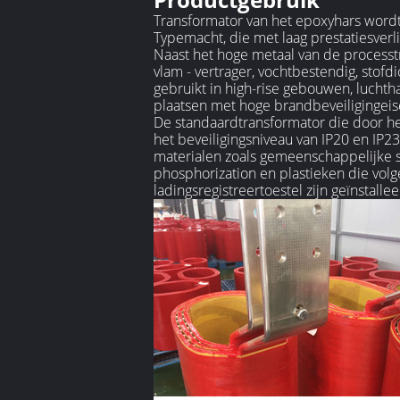
Transformator van het epoxyhars wordt
Typemacht, die met laag prestatiesver
Naast het hoge metaal van de processt
vlam - vertrager, vochtbestendig, stof
gebruikt in high-rise gebouwen, luchtha
plaatsen met hoge brandbeveiligingei
De standaardtransformator die door het
het beveiligingsniveau van IP20 en IP23
materialen zoals gemeenschappelijke s
phosphorization en plastieken die vol
ladingsregistreertoestel zijn geïnstall