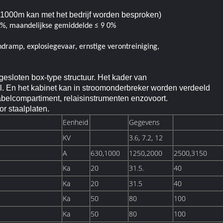
1000m kan met het bedrijf worden besproken)
5%
,
maandelijkse gemiddelde
≤
9
0%
dramp, explosie
gevaar, ernstige verontreiniging
,
sloten box-type structuur. Het kader van
al. En het kabinet kan in stroomonderbreker worden verdeeld
belcompartiment, relaisinstrumenten enzovoort.
r staalplaten.
Eenheid
Gegevens
KV
3.6, 7.2, 12
A
630,1000
1250,2000
2500,3150
Ka
20
31.5.
40
Ka
20
31.5
40
Ka
50
80
100
Ka
50
80
100