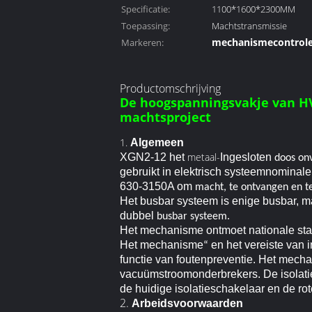
Specificatie:
1100*1600*2300MM
Toepassing:
Machtstransmissie
mechanismecontrol
Markeren:
hoogspanningmecha
Productomschrijving
De hoogspanningsvakje van HV
machtsproject
1.
Algemeen
metaal-
XGN2-12 het
Ingesloten
doos onv
gebruikt in elektrisch systeemnominale
630-3150A om
macht, te ontvangen en te
Het busbar systeem is enige busbar, ma
dubbel
busbar
systeem.
Het mechanisme ontmoet nationale sta
Het mechanisme
en het vereiste van 
“
functie van foutenpreventie. Het mec
vacuümstroomonderbrekers. De isolati
de huidige isolatieschakelaar en de ro
2.
Arbeidsvoorwaarden