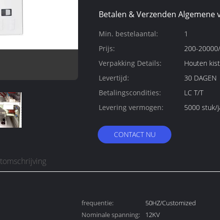
Betalen & Verzenden Algemene 
Min. bestelaantal:
1
Prijs:
200-20000/
Verpakking Details:
Houten kist
Levertijd:
30 DAGEN
Betalingscondities:
LC T/T
Levering vermogen:
5000 stuk/j
CONTACT NU
tomschrijving
frequentie:
50HZ/Customized
Nominale spanning:
12KV