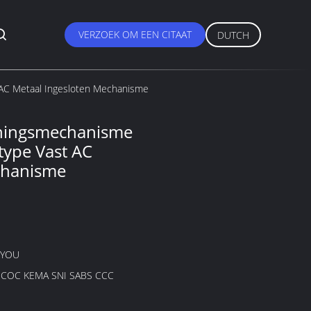
VERZOEK OM EEN CITAAT
DUTCH
AC Metaal Ingesloten Mechanisme
ningsmechanisme
ype Vast AC
chanisme
GYOU
B COC KEMA SNI SABS CCC