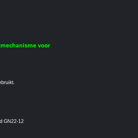
n mechanisme voor
ebruikt
.
oed GN22-12