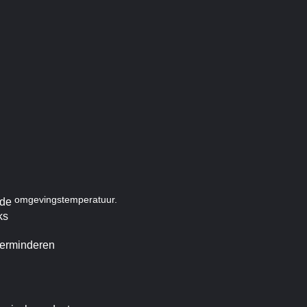
omgevingstemperatuur.
mde
ks
verminderen