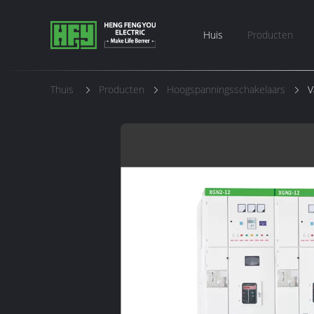
Huis
Producten
Thuis
Producten
Hoogspanningsschakelaars
V