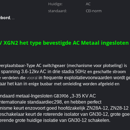
Huidige:
AC
standaard:
CEI-norm
ebord
,
nisme
 XGN2 het type bevestigde AC Metaal ingeslote
erplaatsbaar-Type
AC switchgeaer (mechanisme voor plotseling) is
 spanning 3.6-12kv AC in drie stadia 50Hz
en
geschatte stroom
vooral
in frequente exploitatievoorwaarden wordt g
 verdelen die
ar het kan in
enige busbar met omleiding worden afgeleid en
ndaard metaal-Ingesloten
3-35 KV AC
GB3906
„
internationale standaardiec298, en hebben perfect
hanisme keurt enzovoort goed hoofdzakelijk ZN28A-12, ZN28-12
eschakelaar keurt de roterende isolator van GN30-12, grote g
terende grote huidige isolatie van GN30-12 schakelen.