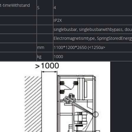
rt-timeWithstand
S
4
IP2X
singlebusbar, singlebusbarwithbypass, do
Electromagnetismtype, SpringStoredEnerg
mm
1100*1200*2650 (<1250a>
kg
1000