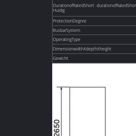
DurationofRatedShort -durationofRatedSho
Huidig
ProtectionDegree
BusbarSystem
OperatingType
DimensionwidthXdepthXheight
Gewicht