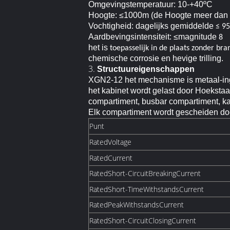
Omgevingstemperatuur: 10-+40ºC
Hoogte: ≤1000m (de Hoogte meer dan 
Vochtigheid: dagelijks gemiddelde
≤
9
Aardbevingsintensiteit:
≤magnitude
8
het is
toepasselijk in de plaats
zonder bran
chemische corrosie en hevige trilling.
3.
Structuureigenschappen
XGN2-12 het mechanisme is metaal-inge
het kabinet wordt gelast door Hoeksta
compartiment, busbar compartiment, ka
Elk compartiment wordt gescheiden doo
Punt
RatedVoltage
RatedCurrent
RatedShort-CircuitBreakingCurrent
RatedShort-TimeWithstandsCurrent
RatedPeakWithstandsCurrent
RatedShort-CircuitClosingCurrent