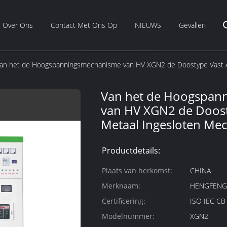
Over Ons
Contact Met Ons Op
NIEUWS
Gevallen
an het de Hoogspanningsmechanisme van HV XGN2 de Doostype Vast 
Van het de Hoogspan
van HV XGN2 de Doost
Metaal Ingesloten Me
Productdetails:
Plaats van herkomst:
CHINA
Merknaam:
HENGFEN
Certificering:
ISO IEC C
Modelnummer:
XGN2