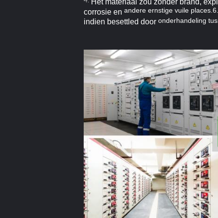
Het materiaal zou zonder brand, exp
andere ernstige vuile places.6
corrosie en
onderhandeling tuss
indien besettled door