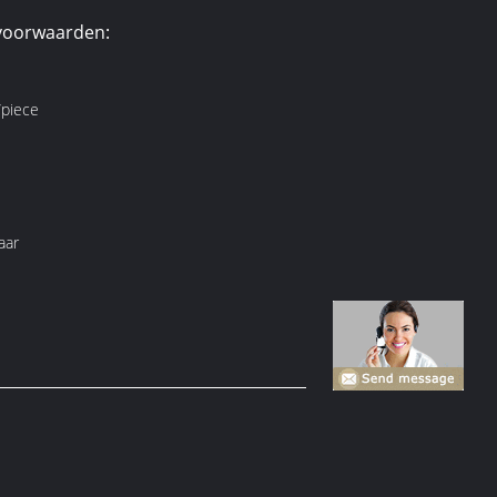
voorwaarden:
piece
aar