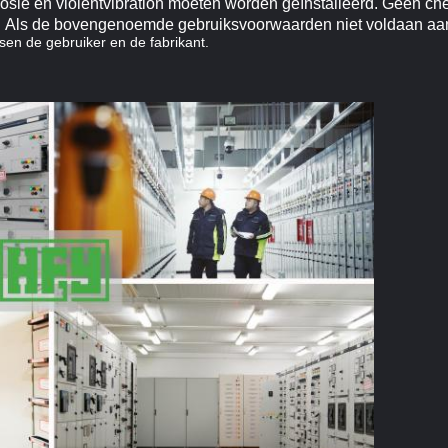
losie en violentvibration moeten worden geïnstalleerd. Geen ch
.
Als de bovengenoemde gebruiksvoorwaarden niet voldaan aan z
en de gebruiker en de fabrikant.