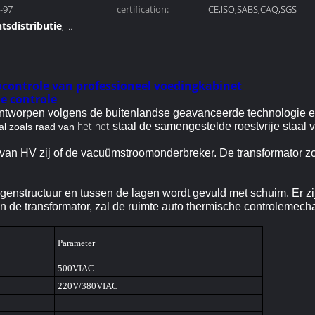
-97
certification:
ISO9001
CE,ISO,SABS,CAQ,SGS
tsdistributie
,
istro
rocontrole van professioneel voedingkabinet
e controle
ontworpen volgens de buitenlandse geavanceerde technologie en
het het
staal de samengestelde roestvrije staal 
al zoals raad van
 van HV zij of de vacuümstroomonderbreker. De transformator z
genstructuur en tussen de lagen wordt gevuld met schuim. Er zi
in de transformator, zal de ruimte auto thermische controlemec
Parameter
500VIAC
220V/380VIAC