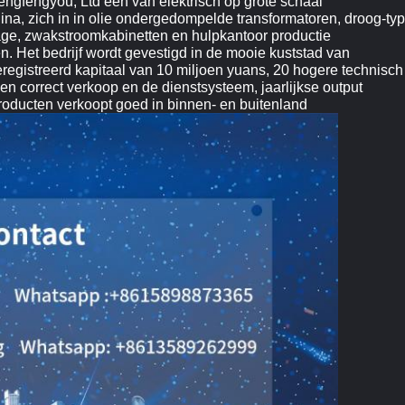
engfengyou, Ltd één van elektrisch op grote schaal
hina, zich in in olie ondergedompelde transformatoren, droog-ty
age, zwakstroomkabinetten en hulpkantoor productie
. Het bedrijf wordt gevestigd in de mooie kuststad van
eregistreerd kapitaal van 10 miljoen yuans, 20 hogere technisch
n correct verkoop en de dienstsysteem, jaarlijkse output
roducten verkoopt goed in binnen- en buitenland