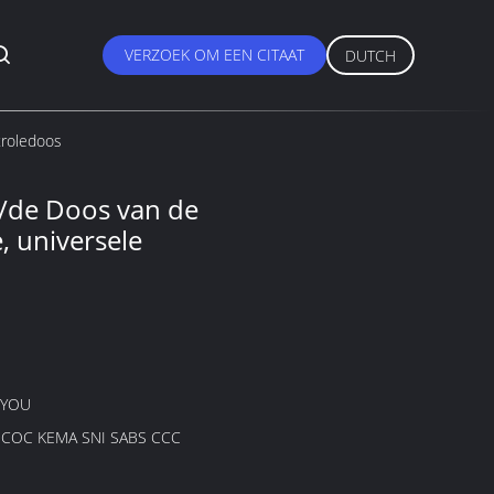
VERZOEK OM EEN CITAAT
DUTCH
troledoos
s/de Doos van de
, universele
GYOU
B COC KEMA SNI SABS CCC