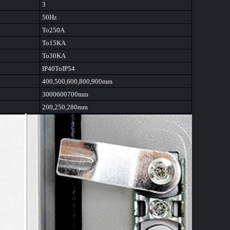
3
50Hz
To250A
To15KA
To30KA
IP40ToIP54
400,500,600,800,900mm
3000600700mm
200,250,280mm