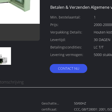
Betalen & Verzenden Algemene 
Min. bestelaantal:
1
Prijs:
2000-20000
Verpakking Details:
Houten kist
Levertijd:
30 DAGEN
Betalingscondities:
LC T/T
Levering vermogen:
5000 stukk
CONTACT NU
tomschrijving
Geschatte
50/60HZ
frequentie:
certificaat:
CCC, GB/T28001: 2001, IS