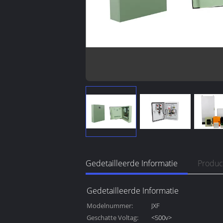
Gedetailleerde Informatie
Produc
Gedetailleerde Informatie
Modelnummer:
JXF
Geschatte Voltag:
<500v>