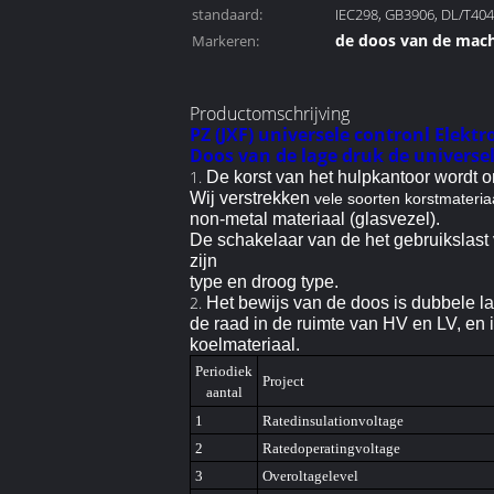
standaard:
IEC298, GB3906, DL/T404
de doos van de mach
Markeren:
de doos van machtsd
Productomschrijving
PZ (JXF) universele contronl Elekt
Doos van de lage druk de universel
1.
De korst van het hulpkantoor wordt 
Wij verstrekken
vele soorten korstmateria
non-metal materiaal (glasvezel).
De schakelaar van de het gebruikslast
zijn
type en droog type.
2.
Het bewijs van de doos is dubbele la
de raad in de ruimte van HV en LV, en 
koelmateriaal.
Periodiek
Project
aantal
1
Ratedinsulationvoltage
2
Ratedoperatingvoltage
3
Overoltagelevel