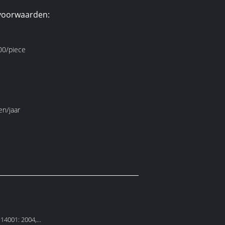
voorwaarden:
0/piece
en/jaar
O14001: 2004,