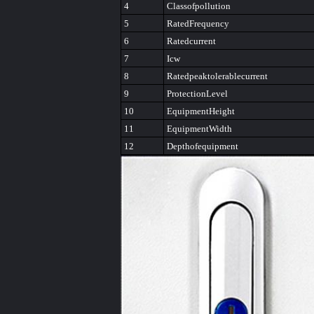
4
Classofpollution
5
RatedFrequency
6
Ratedcurrent
7
Icw
8
Ratedpeaktolerablecurrent
9
ProtectionLevel
10
EquipmentHeight
11
EquipmentWidth
12
Depthofequipment