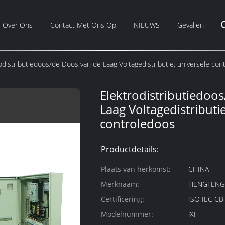
Over Ons
Contact Met Ons Op
NIEUWS
Gevallen
odistributiedoos/de Doos van de Laag Voltagedistributie, universele con
Elektrodistributiedoo
Laag Voltagedistributie
controledoos
Productdetails:
Plaats van herkomst:
CHINA
Merknaam:
HENGFEN
Certificering:
ISO IEC C
Modelnummer:
JXF