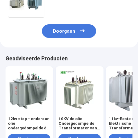
Transformator GB1094-1996 Met
geringe geluidssterkte
Doorgaan
Geadviseerde Producten
12kv stap - onderaan
10KV de olie
11kv-Beste de 
olie
Ondergedompelde
Elektrische
ondergedompelde de
Transformator van
Transformato
distributietransformatoren
de Distributiemacht
met beperkte
van de
met Volledige
verliezen van 