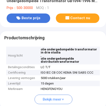
Ondergedompelde Transformator GB1094-1996 Met
geringe geluidssterkte
Prijs：500-30000
MOQ：1
Beste prijs
Contact nu
Productomschrijving
olie ondergedompelde transformator
in drie stadia
Hoog licht
,
olie ondergedompelde
distributietransformator
Betalingscondities
LC T/T
Certificering
ISO IEC CB COC KEMA SNI SABS CCC
Levering vermogen
5000 stukken/jaar
Levertijd
15 dagen
Merknaam
HENGFENGYOU
Bekijk meer