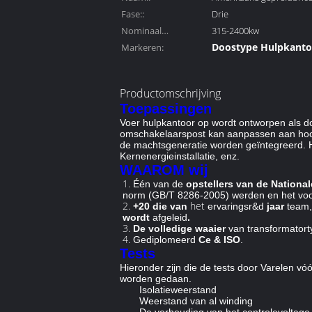
Fase::
Drie
Nominaal
315-2400kw
Doostype Hulpkanto
vermogen::
Markeren:
elektrodistributieh
Productomschrijving
Toepassingen
Voer hulpkantoor op wordt ontworpen als do
omschakelaarspost kan aanpassen aan hoog
de machtsgeneratie worden geïntegreerd. He
Kernenergieinstallatie, enz.
WAAROM wij
1.
Één van de
opstellers
van de National
norm (GB/T 8286-2005) werden en het voor
2.
het
+20 die van
ervaringsr&d
jaar
team, 
wordt
afgeleid
.
3.
De volledige waaier
van transformatort
4.
Gediplomeerd
Ce & ISO
.
Tests
Hieronder zijn die de tests door Varelen v
worden gedaan.
Isolatieweerstand
Weerstand van al winding