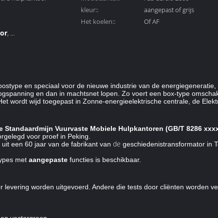
kleur::
aangepast of grijs
Het koelen::
Of AF
or
,
ulpkantoor
ostype en speciaal voor de nieuwe industrie van de energiegeneratie, 
spanning en dan in machtsnet lopen. Zo voert een box-type omschake
t wordt wijd toegepast in Zonne-energieelektrische centrale, de Elek
e
Standaardmijn Vuurvaste Mobiele
Hulpkantoren
(GB/T 8286 xxxx
gelegd voor proef in Peking.
de
uit
een 60 jaar van de fabrikant van
geschiedenistransformator in 
ypes met
aangepaste
functies is beschikbaar.
óór levering worden uitgevoerd. Andere die tests door cliënten worden 