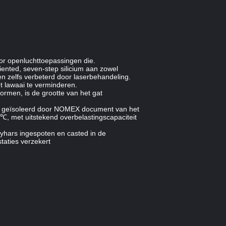
oor openluchttoepassingen die.
iented, seven-step silicium aan zowel
n zelfs verbeterd door laserbehandeling.
t lawaai te verminderen.
ormen, is de grootte van het gat
rol geïsoleerd door NOMEX document van het
℃, met uitstekend overbelastingscapaciteit
yhars ingespoten en casted in de
taties verzekert