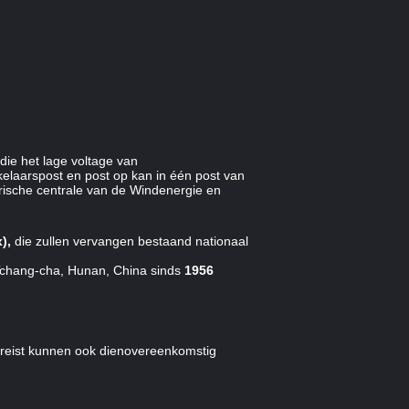
die het lage voltage van
laarspost en post op kan in één post van
trische centrale van de Windenergie en
),
die zullen vervangen bestaand nationaal
Tchang-cha, Hunan, China sinds
1956
vereist kunnen ook dienovereenkomstig