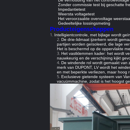
De verhouding van het controlevoltage
Zonder commissie test bij geschatte f
Impedantietest
Weersta voltagetest
Het veroorzaakte overvoltage weerstaat
Gedeeltelijke lossingsmeting
Producteigenschappen
1.
Intelligientcontrole, met bijlage wordt 
2.
De drie-lidmaat ijzerkern wordt gema
partijen worden geïsoleerd, die lage v
Het is beschermd op de oppervlakte met
3.
Het vastklemmen kader: het wordt ver
nauwkeurig en de verschijning kijkt gevo
4.
De windende rol wordt gemaakt van zu
merk van DUPONT, LV wordt het winden g
en met beperkte verliezen, maar hoog 
5.
Exclusieve gietende systeem van Vare
vacuümmachine, zodat is het hoogst geïs