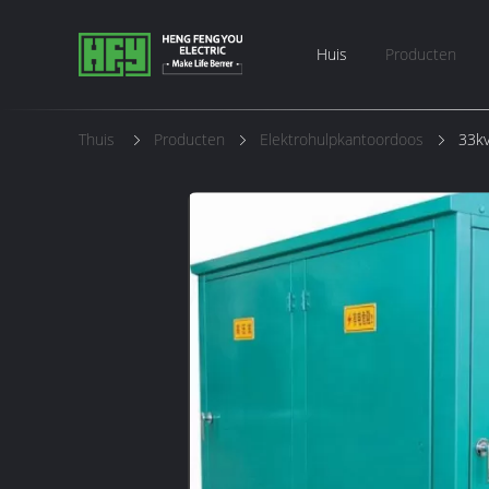
Huis
Producten
Thuis
Producten
Elektrohulpkantoordoos
33kv