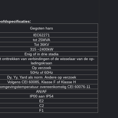
ofdspecificaties:
Gegoten hars
IEC62271
tot 25MVA
Tot 36KV
315 ~2400kW
Enig of in drie stadia
t onttrekken van verbindingen of de wisselaar van de op-
ladingskraan
Op verzoek
50Hz of 60Hz
Dy, Yy, Yard als norm. Andere op verzoek
Volgens CEI 60085, Klasse F of Klasse H
 omgevingstemperatuur overeenkomstig CEI 60076-11
AN/AF
IP00 aan IP54
E2
C2
F1