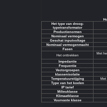
Ho
Het type van droog-
typetransformator
Productienormen
Nominaal vermogen
Geschat inputvoltage
Nominaal vermogenmacht
Fasen
Met he
Het onttrekken
Impedantie
Frequentie
Vectorgroepen
klassenisolatie
Temperatuurstijging
Met
Type van het koelen
IP tarief
Milieuklasse
Klimaatklasse
Vuurvaste klasse