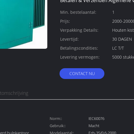
Betalen & Verzenden Algemene 
Min. bestelaantal:
1
Prijs:
2000-20000
Verpakking Details:
Houten kist
Levertijd:
30 DAGEN
Betalingscondities:
LC T/T
Levering vermogen:
5000 stukk
CONTACT NU
tomschrijving
Norm::
IEC60076
Gebruik::
Macht
eerd hulpkantoor
Modelaantal::
Fzb-35/0.6-2000