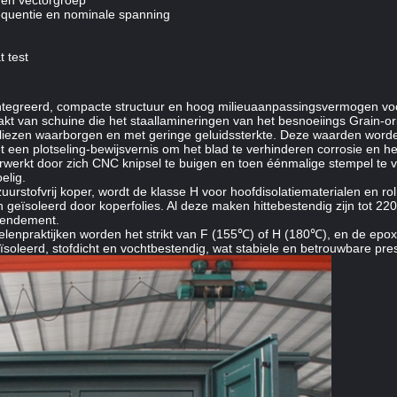
 en vectorgroep
requentie en nominale spanning
 test
geïntegreerd, compacte structuur en hoog milieuaanpassingsvermogen v
akt van schuine die het staallamineringen van het besnoeiings Grain-or
erliezen waarborgen en met geringe geluidssterkte. Deze waarden worde
 een plotseling-bewijsvernis om het blad te verhinderen corrosie en he
werkt door zich CNC knipsel te buigen en toen éénmalige stempel te v
elig.
urstofvrij koper, wordt de klasse H voor hoofdisolatiematerialen en 
eïsoleerd door koperfolies. Al deze maken hittebestendig zijn tot 220
rendement.
lenpraktijken worden het strikt van F (155℃) of H (180℃), en de epox
oleerd, stofdicht en vochtbestendig, wat stabiele en betrouwbare pres