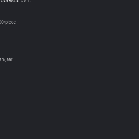
voorwaarden:
0/piece
en/jaar