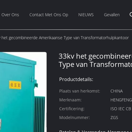
Over Ons
Contact Met Ons Op
NIEUWS
Gevallen
 het gecombineerde Amerikaanse Type van Transformatorhulpkantoor
33kv het gecombinee
Type van Transformat
Productdetails:
Plaats van herkomst:
CHINA
Merknaam:
HENGFEN
Certificering:
ISO IEC C
Modelnummer:
ZGS