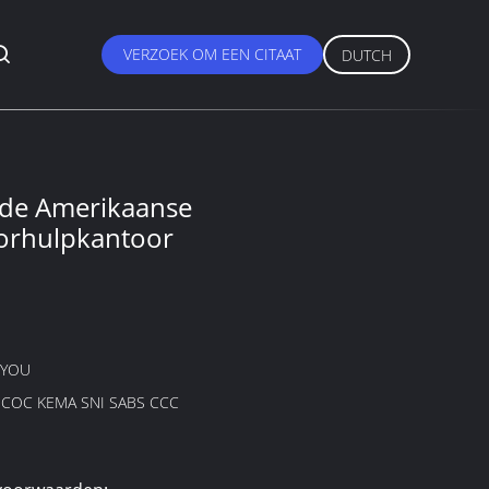
VERZOEK OM EEN CITAAT
DUTCH
rde Amerikaanse
orhulpkantoor
GYOU
B COC KEMA SNI SABS CCC