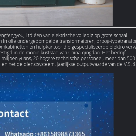
ngfengyou, Ltd één van elektrische volledig op grote schaal
 in in olie ondergedompelde transformatoren, droog-typetransfo
omkabinetten en hulpkantoor die gespecialiseerde elektro verv
stigd in de mooie kuststad van China-qingdao. Het bedrijf
10 miljoen yuans, 20 hogere technische personeel, meer dan 50
en het de dienstsysteem, jaarlijkse outputwaarde van de V.S. $