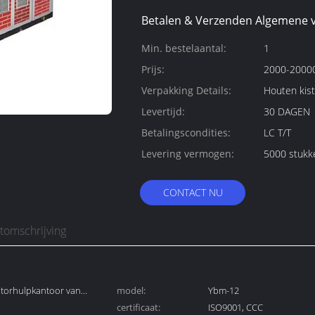
Betalen & Verzenden Algemene 
Min. bestelaantal:
1
Prijs:
2000-20000
Verpakking Details:
Houten kist
Levertijd:
30 DAGEN
Betalingscondities:
LC T/T
Levering vermogen:
5000 stukk
CONTACT NU
tomschrijving
torhulpkantoor van
model:
Ybm-12
certificaat:
ISO9001, CCC