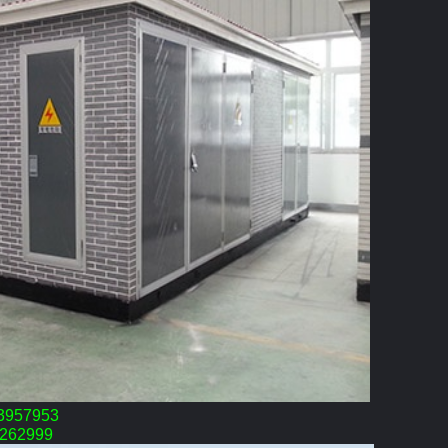
3957953
9262999