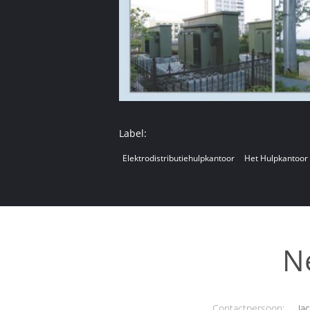
Label:
Elektrodistributiehulpkantoor
Het Hulpkantoor 
N
Contactpersoon:
Jac