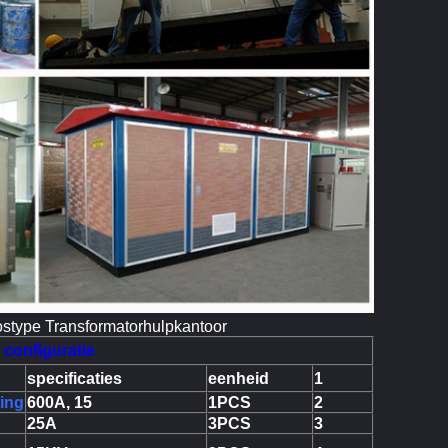
type Transformatorhulpkantoor
configuratie
specificaties
eenheid
1
ding
600A, 15
1PCS
2
25A
3PCS
3