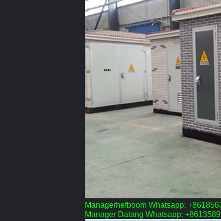
Managerhefboom Whatsapp: +861856
Manager Datang Whatsapp: +861358