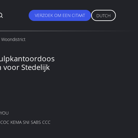
VERZOEK OM EEN CITAAT
DUTCH
 Woondistrict
hulpkantoordoos
 voor Stedelijk
GYOU
B COC KEMA SNI SABS CCC