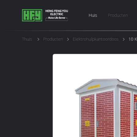
Huis
Producten
Thuis
Producten
Elektrohulpkantoordoos
10 K