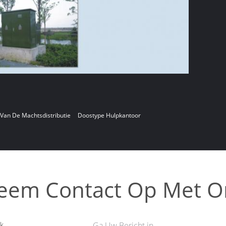
Van De Machtsdistributie
Doostype Hulpkantoor
eem Contact Op Met O
k
Ga Uw Bericht in