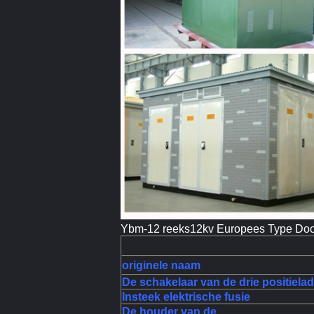
Ybm-12 reeks12kv Europees Type Doos
originele naam
De schakelaar van de drie positiela
Insteek elektrische fusie
De houder van de