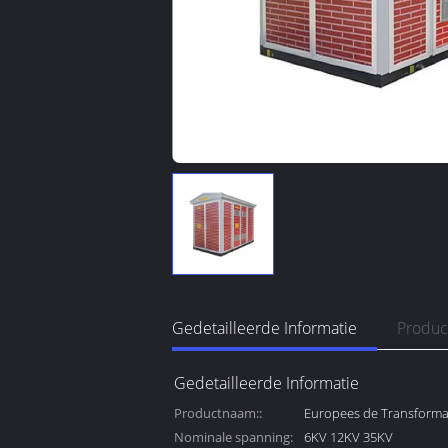
Gedetailleerde Informatie
Produc
Gedetailleerde Informatie
Productnaam::
Europees de Transforma
Nominale spanning:
de Typedoos
6KV 12KV 35KV