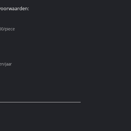
voorwaarden:
0/piece
en/jaar