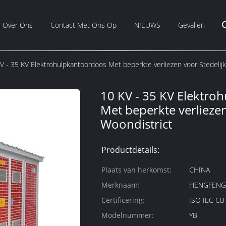
Over Ons
Contact Met Ons Op
NIEUWS
Gevallen
V - 35 KV Elektrohulpkantoordoos Met beperkte verliezen voor Stedelijk
10 KV - 35 KV Elektro
Met beperkte verliezen
Woondistrict
Productdetails:
Plaats van herkomst:
CHINA
Merknaam:
HENGFEN
Certificering:
ISO IEC C
Modelnummer:
YB