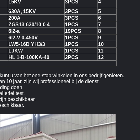
15KV
3PCS
4
630A, 15KV
3PCS
5
200A
3PCS
6
ZGS13-630/10-0.4
1PCS
7
6l2-a
19PCS
8
6l2-V 0-450V
1PCS
9
LW5-16D YH3/3
1PCS
10
LJKW
1PCS
11
HL 1-B-100KA-40
2PCS
12
kunt u van het one-stop winkelen in ons bedrijf genieten.
10 jaar, zijn wij professioneel bij de dienst.
ending doen
lerlei test.
ijn beschikbaar.
beschikbaar.