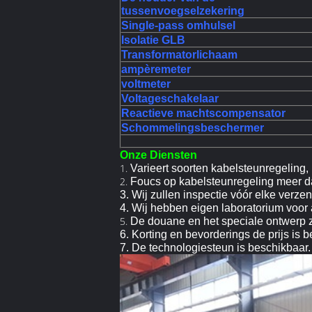
tussenvoegselzekering
Single-pass omhulsel
Isolatie GLB
Transformatorlichaam
ampèremeter
voltmeter
Voltageschakelaar
Reactieve machtscompensator
Schommelingsbeschermer
Onze Diensten
1.
Varieert soorten kabelsteunregeling, 
2.
Foucs op kabelsteunregeling meer dan 
3. Wij zullen inspectie vóór elke verz
4. Wij hebben eigen laboratorium voor al
5.
De douane en het speciale ontwerp z
6. Korting en bevorderings de prijs is 
7. De technologiesteun is beschikbaar.