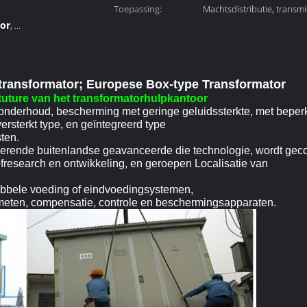
Toepassing:
Machtsdistributie, transmi
or
,
bescherming
ulpkantoor
ransformator; Europese Box-type Transformator
tuture van het transformatorhulpkantoor
n onderhoud, bescherming met geringe geluidssterkte, met beperkt
ersterkt type, en geïntegreerd type
ten.
orberende buitenlandse geavanceerde die technologie, wordt ge
fresearch en ontwikkeling, en geroepen Localisatie van
ubbele voeding of eindvoedingsystemen,
t meten, compensatie, controle en beschermingsapparaten.