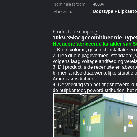
Nominale stroom:
4000A
Doostype Hulpkanto
Markeren:
elektrodistributieh
Productomschrijving
10kV-35kV gecombineerde Typet
Het geprefabriceerde karakter van S
1.
Klein volume, geschikt installatie e
2. Heb drie bijlagevormen: standaard, v
volgens laag voltage andfeeding vereis
3. Dit product is de recentste en abs
binnenlandse daadwerkelijke situatie o
Amerikaans kabinet.
4. De voeding van het ringsnetwerk, d
de hulpkantoor, powerdistribution, he