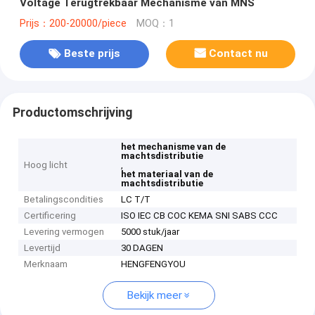
Voltage Terugtrekbaar Mechanisme van MNS
Prijs：200-20000/piece
MOQ：1
Beste prijs
Contact nu
Productomschrijving
het mechanisme van de
machtsdistributie
Hoog licht
,
het materiaal van de
machtsdistributie
Betalingscondities
LC T/T
Certificering
ISO IEC CB COC KEMA SNI SABS CCC
Levering vermogen
5000 stuk/jaar
Levertijd
30 DAGEN
Merknaam
HENGFENGYOU
Bekijk meer