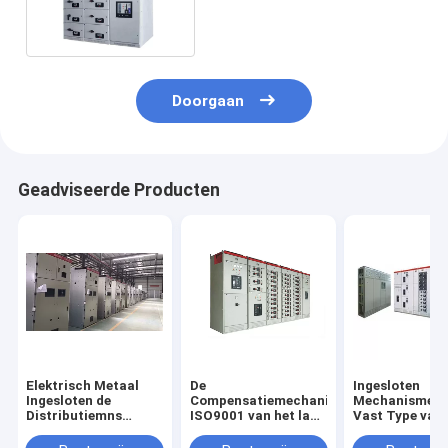
Voltage Terugtrekbaar
Mechanisme van MNS
Doorgaan
Geadviseerde Producten
Elektrisch Metaal
De
Ingesloten
Ingesloten de
Compensatiemechanisme
Mechanismeg
Distributiemns
ISO9001 van het laag
Vast Type van
Drawable Kabinet
Voltagemetaal
Metaal met
van de
Ingesloten
Universeel