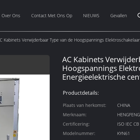
Over Ons
Contact Met Ons Op
NIEUWS
Gevallen
C Kabinets Verwijderbaar Type van de Hoogspannings Elektroschakelaar 
AC Kabinets Verwijder
Hoogspannings Elektr
Energieelektrische cen
Productdetails:
Plaats van herkomst:
CHINA
Merknaam:
HENGFEN
Certificering:
ISO IEC C
Modelnummer:
KYN61