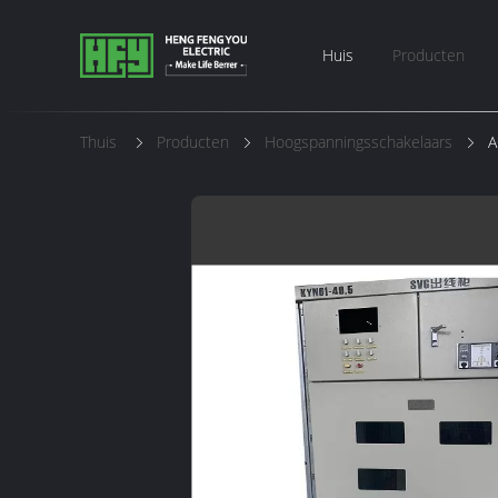
Huis
Producten
Thuis
Producten
Hoogspanningsschakelaars
A