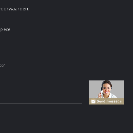
voorwaarden:
piece
aar