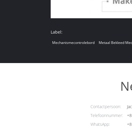
Label:
Mechanismecontrolebord
Metaal Bekleed Me
N
Contactpersoon:
Jac
Telefoonnummer:
+8
WhatsApp:
+8