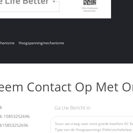
chanisme
Hoogspanningmechanisme
eem Contact Op Met O
k
Ga Uw Bericht in
6-15853252696
615853252696