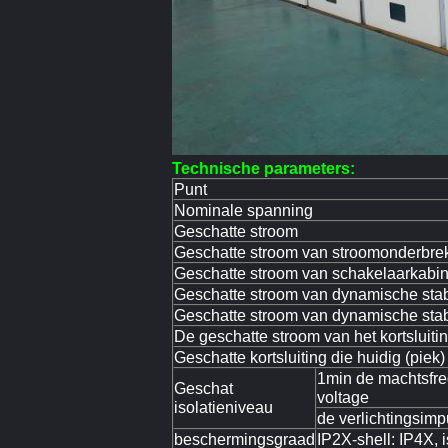
Technische parameters:
Punt
Nominale spanning
Geschatte stroom
Geschatte stroom van stroomonderbre
Geschatte stroom van schakelaarkabin
Geschatte stroom van dynamische stabil
Geschatte stroom van dynamische stabil
De geschatte stroom van het kortsluit
Geschatte kortsluiting die huidig (piek
1min de machtsfre
Geschat
voltage
isolatieniveau
de verlichtingsimp
beschermingsgraad
IP2X-shell: IP4X,