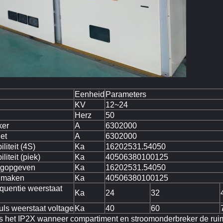
Eenheid
Parameters
KV
12~24
Herz
50
ker
A
6302000
et
A
6302000
iteit (4S)
Ka
16202531.54050
iteit (piek)
Ka
40506380100125
ingopgeven
Ka
16202531.54050
) maken
Ka
40506380100125
quentie weerstaat
Ka
24
32
uls weerstaat voltage
Ka
40
60
 is het IP2X wanneer compartiment en stroomonderbreker de rui