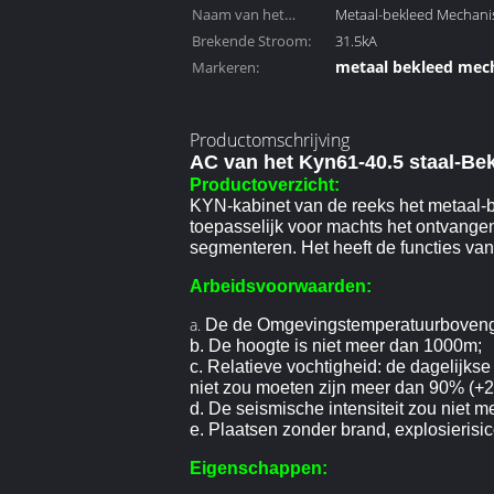
schatte stroom:
Naam van het
Metaal-bekleed Mechan
product:
Brekende Stroom:
31.5kA
metaal bekleed mec
Markeren:
hoogspanningmecha
Productomschrijving
AC van het Kyn61-40.5 staal-B
Productoverzicht:
KYN-kabinet van de reeks het metaal-b
toepasselijk voor machts het ontvangen
segmenteren. Het heeft de functies va
Arbeidsvoorwaarden:
a.
De de Omgevingstemperatuurbovengren
b.
De hoogte is niet meer dan 1000m;
c.
Relatieve vochtigheid: de dagelijks
niet zou moeten zijn meer dan 90% (+2
d.
De seismische intensiteit zou niet m
e.
Plaatsen zonder brand, explosierisico
Eigenschappen: