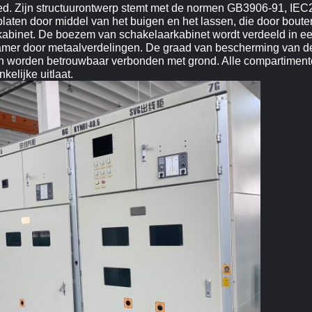
eed. Zijn structuurontwerp stemt met de normen GB3906-91, I
platen door middel van het buigen en het lassen, die door bout
kabinet. De boezem van schakelaarkabinet wordt verdeeld in e
amer door metaalverdelingen. De graad van bescherming van de
ren worden betrouwbaar verbonden met grond. Alle compartime
elijke uitlaat.