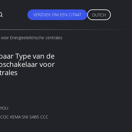
VERZOEK OM EEN CITAAT
DUTCH
voor Energieelektrische centrales
baar Type van de
oschakelaar voor
trales
GYOU
B COC KEMA SNI SABS CCC