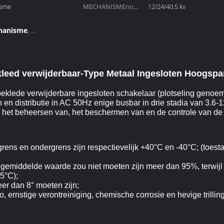
isme
MECHANISMEnominale
12/24/40.5 kv
spanning:
hanisme
,
nisme
ekleed verwijderbaar-Type Metaal Ingesloten Hoogs
eklede verwijderbare ingesloten schakelaar (plotseling genoem
 en distributie in AC 50Hz enige busbar in drie stadia van 3.6
n het beheersen van, het beschermen van en de controle van de 
s en ondergrens zijn respectievelijk +40°C en -40°C; (toestaa
e gemiddelde waarde zou niet moeten zijn meer dan 95%, terwi
5°C);
eer dan 8° moeten zijn;
, ernstige verontreiniging, chemische corrosie en hevige trilling