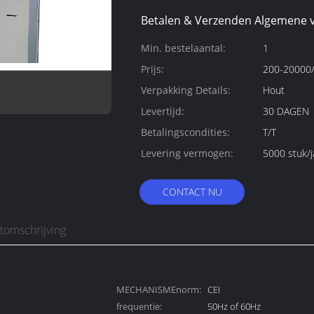
Betalen & Verzenden Algemene 
Min. bestelaantal:
1
Prijs:
200-20000/
Verpakking Details:
Hout
Levertijd:
30 DAGEN
Betalingscondities:
T/T
Levering vermogen:
5000 stuk/j
CONTACT NU
tomschrijving
MECHANISMEnorm:
CEI
frequentie:
50Hz of 60Hz